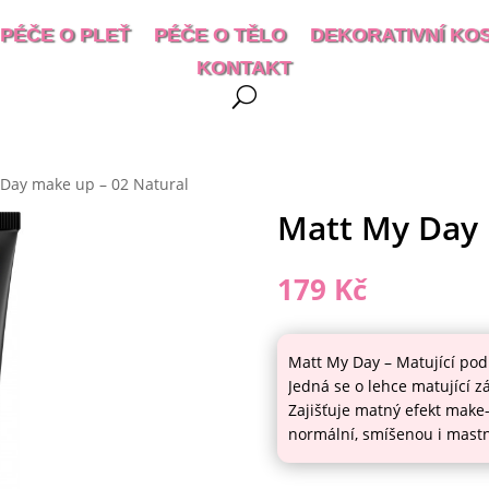
PÉČE O PLEŤ
PÉČE O TĚLO
DEKORATIVNÍ KO
KONTAKT
 Day make up – 02 Natural
Matt My Day 
179
Kč
Matt My Day – Matující pod
Jedná se o lehce matující z
Zajišťuje matný efekt make
normální, smíšenou i mastn