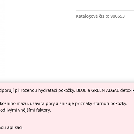
Katalogové číslo:
980653
orují přirozenou hydrataci pokožky, BLUE a GREEN ALGAE detoxikuj
 kožního mazu, uzavírá póry a snižuje příznaky stárnutí pokožky.
odlivými vnějšími faktory.
ou aplikaci.