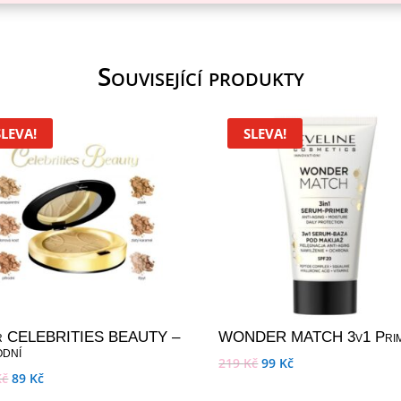
Související produkty
SLEVA!
SLEVA!
r CELEBRITIES BEAUTY –
WONDER MATCH 3v1 Pri
odní
219
Kč
99
Kč
Kč
89
Kč