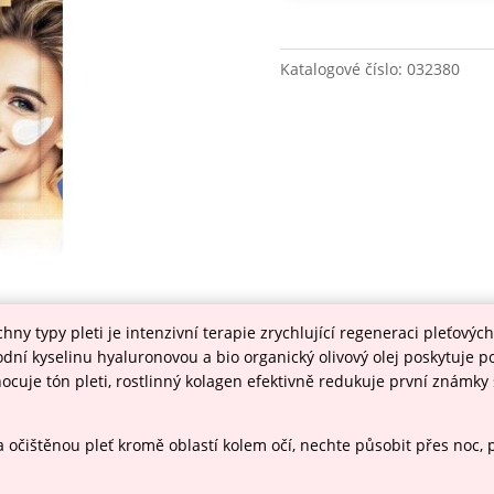
Katalogové číslo:
032380
chny typy pleti je intenzivní terapie zrychlující regeneraci pleťov
ní kyselinu hyaluronovou a bio organický olivový olej poskytuje p
nocuje tón pleti, rostlinný kolagen efektivně redukuje první známky 
čištěnou pleť kromě oblastí kolem očí, nechte působit přes noc, p