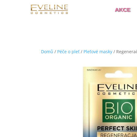
AKCE
Domů
/
Péče o pleť
/
Pleťové masky
/ Regenerač