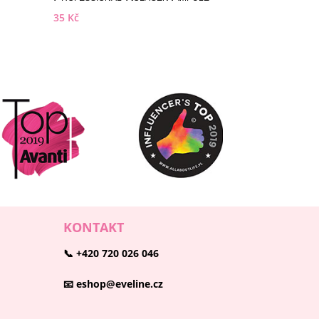
35
Kč
KONTAKT
📞 +420 720 026 046
📧 eshop@eveline.cz