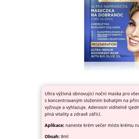
Ultra výživná obnovující noční maska pro vše
s koncentrovaným složením bohatým na přírod
vyživuje a vyhlazuje. Adenosin viditelně sjed
plná vitality a zdravě zářící.
Aplikace:
naneste krém večer místo krému na o
Obsah:
8ml