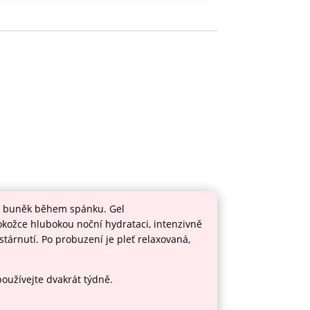
ých buněk během spánku. Gel
okožce hlubokou noční hydrataci, intenzivně
stárnutí. Po probuzení je pleť relaxovaná,
oužívejte dvakrát týdně.