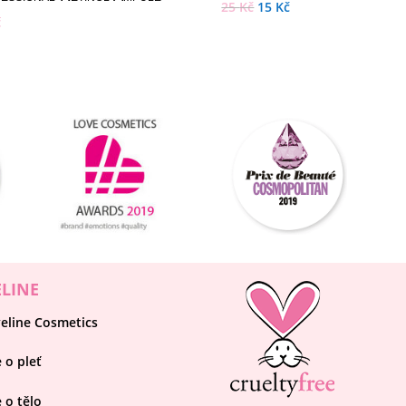
25
Kč
15
Kč
č
ELINE
eline Cosmetics
 o pleť
 o tělo