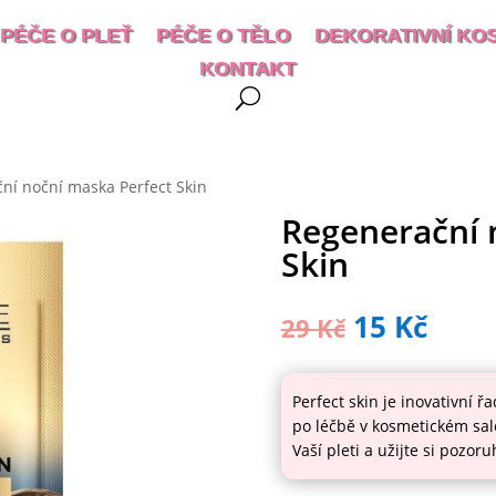
PÉČE O PLEŤ
PÉČE O TĚLO
DEKORATIVNÍ KO
KONTAKT
ní noční maska Perfect Skin
Regenerační 
Skin
15
Kč
29
Kč
Perfect skin je inovativní ř
po léčbě v kosmetickém sal
Vaší pleti a užijte si pozor